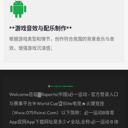
**游戏音效与配乐制作**
根据游戏类型和情节，创作符合氛围的背景音乐与音
效，增强游戏沉浸感；
Welcome莅临▓Bsports(中国)必一运动 - 官方登录入口
与赛事平台🎯World Cup🏆Elite电竞🔥火爆竞技
（www.0759xinxi.com）以下简称：必一运动b体育
App官网app下载网址是多少✔全站,全称:必一运动 B 体