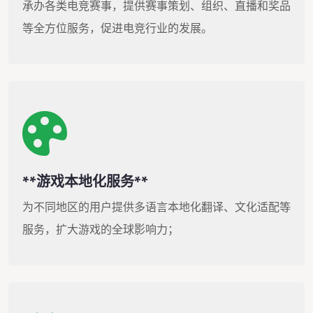
承办各类电竞赛事，提供赛事策划、组织、直播和奖品
等全方位服务，促进电竞行业的发展。
**游戏本地化服务**
为不同地区的用户提供多语言本地化翻译、文化适配等
服务，扩大游戏的全球影响力；