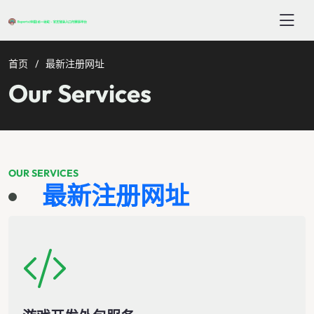
首页
最新注册网址
Our Services
OUR SERVICES
最新注册网址