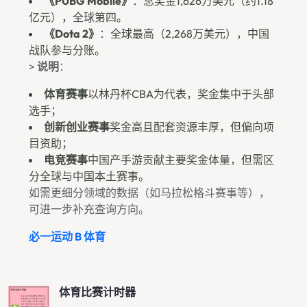
《PUBG Mobile》
：总奖金1,626万美元（约1.18
亿元），全球第四。
《Dota 2》
：全球最高（2,268万美元），中国
战队参与分账。
>
说明
：
体育赛事
以林丹杯CBA为代表，奖金集中于头部
选手；
创新创业赛事
奖金高且配套资源丰厚，但偏向项
目资助；
电竞赛事
中国产手游贡献主要奖金体量，但需区
分全球与中国本土赛事。
如需更细分领域的数据（如马拉松格斗赛事等），
可进一步补充查询方向。
必一运动 B 体育
体育比赛计时器