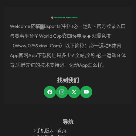
Welcome莅临▓Bsports(中国)必一运动 - 官方登录入口
与赛事平台🎯World Cup🏆Elite电竞🔥火爆竞技
（www.0759xinxi.com）以下简称：必一运动b体育
App官网app下载网址是多少✔全站,全称:必一运动 B 体
育,凭借先进的技术支持必一运动app怎么样。
找到我们
导航
手机版入口首页